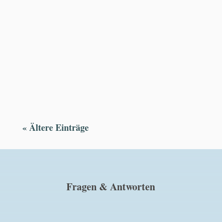
Derzeit werden wir nach Narkosen öfter angerufen,
ob wir vielleicht eines unserer Wärmkissen in der
Transportbox vergessen haben ...? Nein, haben wir
nicht. Es ist ein Geschenk! Unsere Wärmkissen...
« Ältere Einträge
Fragen & Antworten