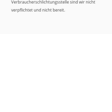
Verbraucherschlichtungsstelle sind wir nicht
verpflichtet und nicht bereit.
So erreichen Sie uns
Wir haben alle Hände voll zu tun. Wir
bitten Sie daher auch für
Medikamentenabholungen einen Termin
zu vereinbaren.